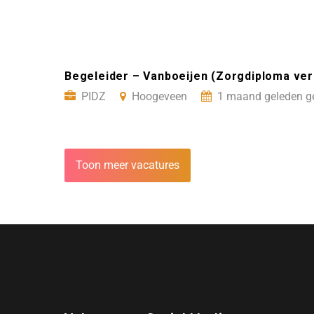
Begeleider – Vanboeijen (Zorgdiploma ve
PIDZ
Hoogeveen
1 maand geleden g
Toon meer vacatures