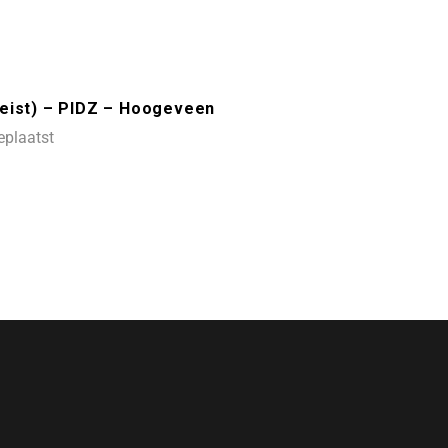
reist) – PIDZ – Hoogeveen
eplaatst