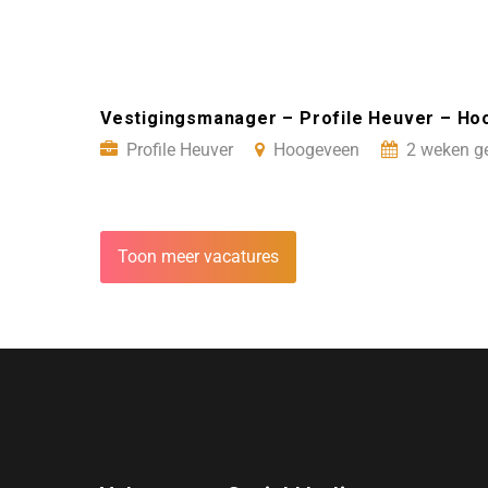
Vestigingsmanager – Profile Heuver – H
Profile Heuver
Hoogeveen
2 weken ge
Toon meer vacatures