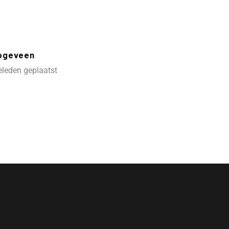
oogeveen
leden geplaatst