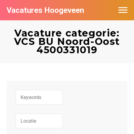
Vacatures Hoogeveen
Vacatures per bedrijf
Vacature categorie:
De populairste vacatures in Hoogeveen
VCS BU Noord-Oost
4500331019
Nieuwsbrief feed