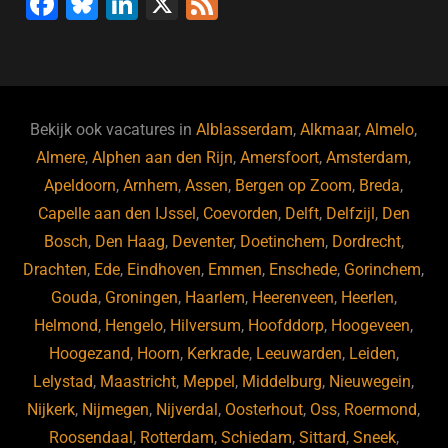
F
Bl
Li
X
F
a
u
n
e
c
e
k
e
e
s
e
d
b
ky
dI
Bekijk ook vacatures in
Alblasserdam
,
Alkmaar
,
Almelo
,
o
n
Almere
,
Alphen aan den Rijn
,
Amersfoort
,
Amsterdam
,
Apeldoorn
,
Arnhem
,
Assen
,
Bergen op Zoom
,
Breda
,
o
Capelle aan den IJssel
,
Coevorden
,
Delft
,
Delfzijl
,
Den
k
Bosch
,
Den Haag
,
Deventer
,
Doetinchem
,
Dordrecht
,
Drachten
,
Ede
,
Eindhoven
,
Emmen
,
Enschede
,
Gorinchem
,
Gouda
,
Groningen
,
Haarlem
,
Heerenveen
,
Heerlen
,
Helmond
,
Hengelo
,
Hilversum
,
Hoofddorp
,
Hoogeveen
,
Hoogezand
,
Hoorn
,
Kerkrade
,
Leeuwarden
,
Leiden
,
Lelystad
,
Maastricht
,
Meppel
,
Middelburg
,
Nieuwegein
,
Nijkerk
,
Nijmegen
,
Nijverdal
,
Oosterhout
,
Oss
,
Roermond
,
Roosendaal
,
Rotterdam
,
Schiedam
,
Sittard
,
Sneek
,