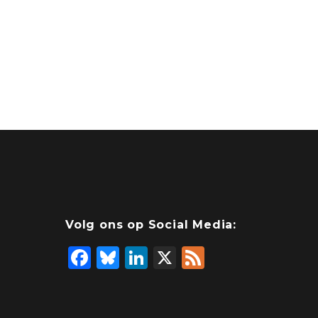
Volg ons op Social Media:
F
Bl
Li
X
F
a
u
n
e
c
e
k
e