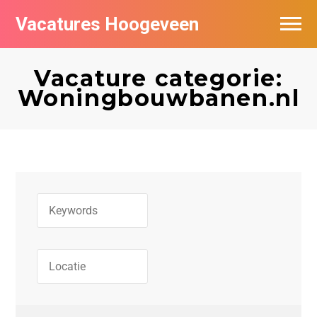
Vacatures Hoogeveen
Vacatures per bedrijf
Vacature categorie:
De populairste vacatures in Hoogeveen
Woningbouwbanen.nl
Nieuwsbrief feed