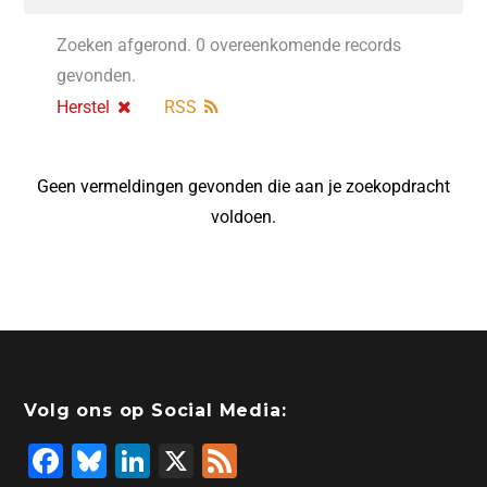
Zoeken afgerond. 0 overeenkomende records
gevonden.
Herstel
RSS
Geen vermeldingen gevonden die aan je zoekopdracht
voldoen.
Volg ons op Social Media:
F
Bl
Li
X
F