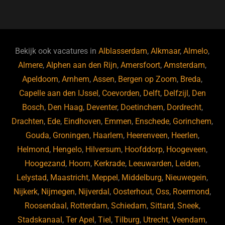
a
u
n
e
c
e
k
e
e
s
e
d
b
ky
dI
Bekijk ook vacatures in
Alblasserdam
,
Alkmaar
,
Almelo
,
o
n
Almere
,
Alphen aan den Rijn
,
Amersfoort
,
Amsterdam
,
Apeldoorn
,
Arnhem
,
Assen
,
Bergen op Zoom
,
Breda
,
o
Capelle aan den IJssel
,
Coevorden
,
Delft
,
Delfzijl
,
Den
k
Bosch
,
Den Haag
,
Deventer
,
Doetinchem
,
Dordrecht
,
Drachten
,
Ede
,
Eindhoven
,
Emmen
,
Enschede
,
Gorinchem
,
Gouda
,
Groningen
,
Haarlem
,
Heerenveen
,
Heerlen
,
Helmond
,
Hengelo
,
Hilversum
,
Hoofddorp
,
Hoogeveen
,
Hoogezand
,
Hoorn
,
Kerkrade
,
Leeuwarden
,
Leiden
,
Lelystad
,
Maastricht
,
Meppel
,
Middelburg
,
Nieuwegein
,
Nijkerk
,
Nijmegen
,
Nijverdal
,
Oosterhout
,
Oss
,
Roermond
,
Roosendaal
,
Rotterdam
,
Schiedam
,
Sittard
,
Sneek
,
Stadskanaal
,
Ter Apel
,
Tiel
,
Tilburg
,
Utrecht
,
Veendam
,