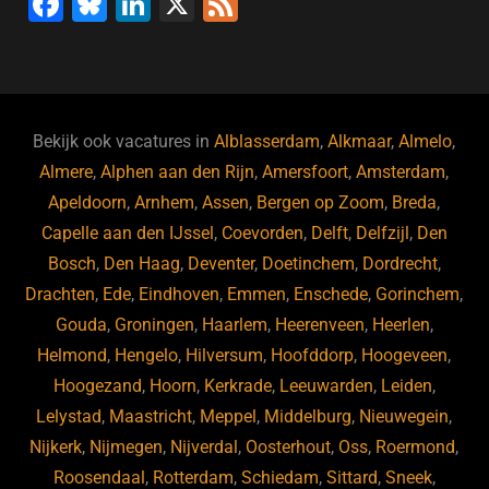
F
Bl
Li
X
F
a
u
n
e
c
e
k
e
e
s
e
d
b
ky
dI
Bekijk ook vacatures in
Alblasserdam
,
Alkmaar
,
Almelo
,
o
n
Almere
,
Alphen aan den Rijn
,
Amersfoort
,
Amsterdam
,
Apeldoorn
,
Arnhem
,
Assen
,
Bergen op Zoom
,
Breda
,
o
Capelle aan den IJssel
,
Coevorden
,
Delft
,
Delfzijl
,
Den
k
Bosch
,
Den Haag
,
Deventer
,
Doetinchem
,
Dordrecht
,
Drachten
,
Ede
,
Eindhoven
,
Emmen
,
Enschede
,
Gorinchem
,
Gouda
,
Groningen
,
Haarlem
,
Heerenveen
,
Heerlen
,
Helmond
,
Hengelo
,
Hilversum
,
Hoofddorp
,
Hoogeveen
,
Hoogezand
,
Hoorn
,
Kerkrade
,
Leeuwarden
,
Leiden
,
Lelystad
,
Maastricht
,
Meppel
,
Middelburg
,
Nieuwegein
,
Nijkerk
,
Nijmegen
,
Nijverdal
,
Oosterhout
,
Oss
,
Roermond
,
Roosendaal
,
Rotterdam
,
Schiedam
,
Sittard
,
Sneek
,