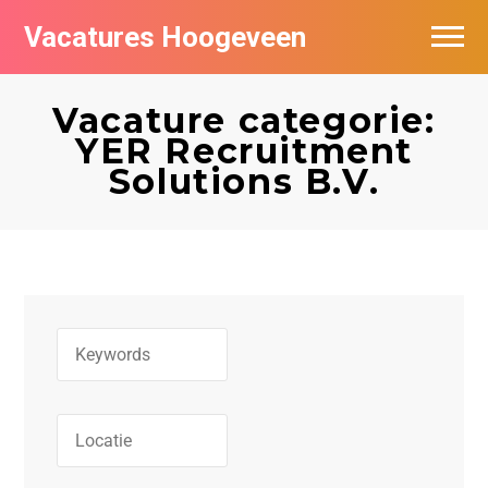
Vacatures Hoogeveen
Vacatures per bedrijf
Vacature categorie:
De populairste vacatures in Hoogeveen
YER Recruitment
Solutions B.V.
Nieuwsbrief feed