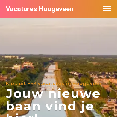
Vacatures Hoogeveen
Vacatures per bedrijf
De populairste vacatures in Hoogeveen
Nieuwsbrief feed
Kies uit
853
vacatures in Hoogeveen
Jouw nieuwe
baan vind je