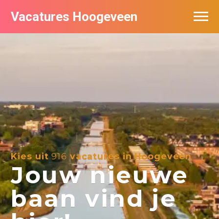
Vacatures Hoogeveen
Vacatures per bedrijf
De populairste vacatures in Hoogeveen
Nieuwsbrief feed
Kies uit
916
vacatures in Hoogeveen
Jouw nieuwe
baan vind je