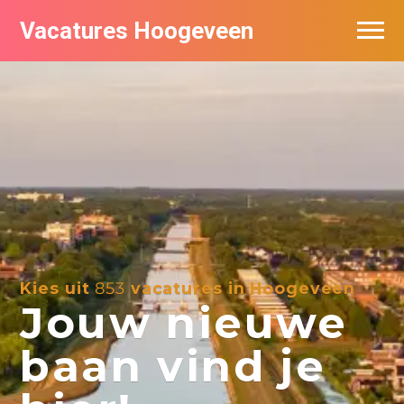
Vacatures Hoogeveen
Vacatures per bedrijf
De populairste vacatures in Hoogeveen
Nieuwsbrief feed
Kies uit
853
vacatures in Hoogeveen
Jouw nieuwe
baan vind je