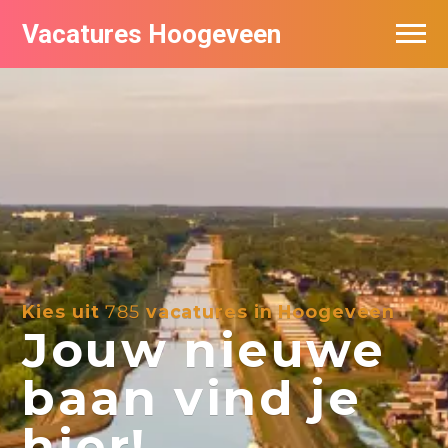
Vacatures Hoogeveen
Vacatures per bedrijf
De populairste vacatures in Hoogeveen
Nieuwsbrief feed
Kies uit
785
vacatures in Hoogeveen
Jouw nieuwe
baan vind je
hier!