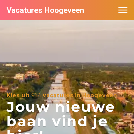
Vacatures Hoogeveen
Vacatures per bedrijf
De populairste vacatures in Hoogeveen
Nieuwsbrief feed
Kies uit
916
vacatures in Hoogeveen
Jouw nieuwe
baan vind je