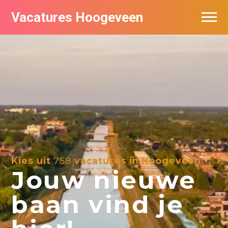
Vacatures Hoogeveen
Vacatures per bedrijf
De populairste vacatures in Hoogeveen
Nieuwsbrief feed
Kies uit
758
vacatures in Hoogeveen
Jouw nieuwe
baan vind je