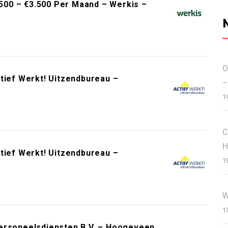
00 – €3.500 Per Maand – Werkis –
O
tief Werkt! Uitzendbureau –
–
1
C
H
tief Werkt! Uitzendbureau –
1
W
1
Personeelsdiensten B.V. – Hoogeveen