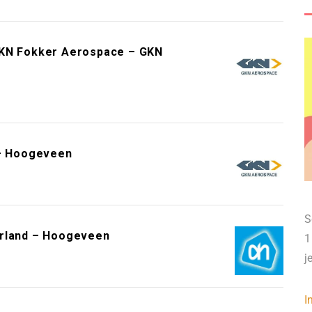
GKN Fokker Aerospace – GKN
 – Hoogeveen
S
erland – Hoogeveen
1
j
I