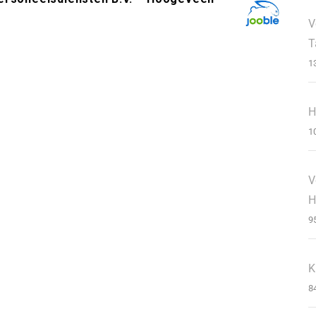
V
T
1
H
1
V
H
9
K
8