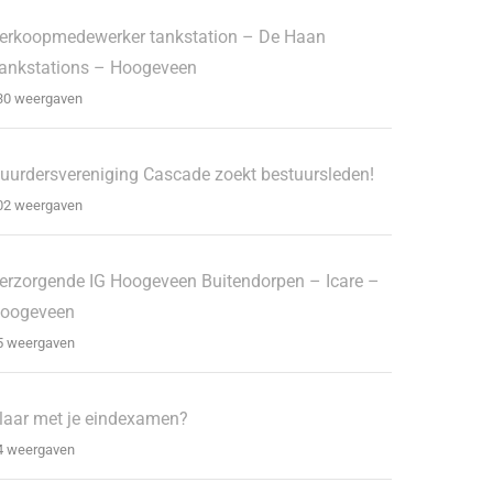
erkoopmedewerker tankstation – De Haan
ankstations – Hoogeveen
30 weergaven
uurdersvereniging Cascade zoekt bestuursleden!
02 weergaven
erzorgende IG Hoogeveen Buitendorpen – Icare –
oogeveen
5 weergaven
laar met je eindexamen?
4 weergaven