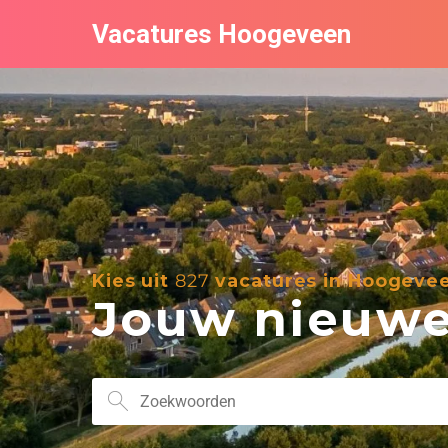
Vacatures Hoogeveen
Kies uit
827
vacatures in Hoogeve
Jouw nieuwe 