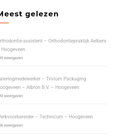
Meest gelezen
rthodontie-assistent – Orthodontiepraktijk Aelbers
 Hoogeveen
93 weergaven
ateringmedewerker – Trivium Packaging
oogeveen – Albron B.V. – Hoogeveen
93 weergaven
erkvoorbereider – Technicum – Hoogeveen
36 weergaven