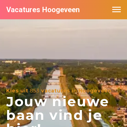
Vacatures Hoogeveen
Vacatures per bedrijf
De populairste vacatures in Hoogeveen
Nieuwsbrief feed
Kies uit
853
vacatures in Hoogeveen
Jouw nieuwe
baan vind je