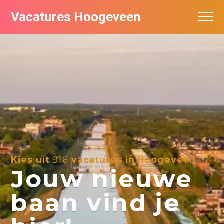
Vacatures Hoogeveen
Vacatures per bedrijf
De populairste vacatures in Hoogeveen
Nieuwsbrief feed
Kies uit
916
vacatures in Hoogeveen
Jouw nieuwe
baan vind je