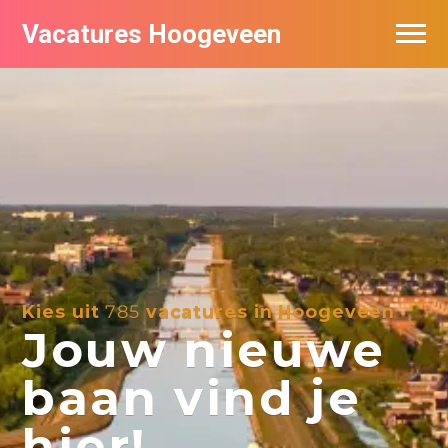
Vacatures Hoogeveen
Vacatures per bedrijf
De populairste vacatures in Hoogeveen
Nieuwsbrief feed
Kies uit
785
vacatures in Hoogeveen
Jouw nieuwe
baan vind je
hier!