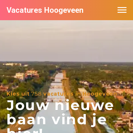
Vacatures Hoogeveen
Vacatures per bedrijf
De populairste vacatures in Hoogeveen
Nieuwsbrief feed
Kies uit
758
vacatures in Hoogeveen
Jouw nieuwe
baan vind je