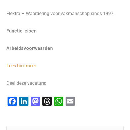
Flextra – Waardering voor vakmanschap sinds 1997.
Functie-eisen
Arbeidsvoorwaarden
Lees hier meer
Deel deze vacature:
F
Li
M
T
W
E
a
n
a
hr
h
m
c
k
st
e
at
ai
e
e
o
a
s
l