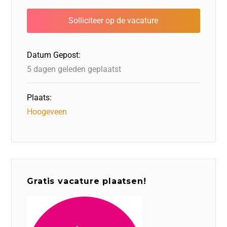
b
dI
d
d
A
o
n
o
s
p
o
n
p
Datum Gepost:
k
5 dagen geleden geplaatst
Plaats:
Hoogeveen
Gratis vacature plaatsen!