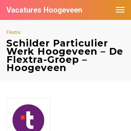
Vacatures Hoogeveen
Vacatures per bedrijf
Flextra
De populairste vacatures in Hoogeveen
Schilder Particulier
Werk Hoogeveen – De
Nieuwsbrief feed
Flextra-Groep –
Hoogeveen