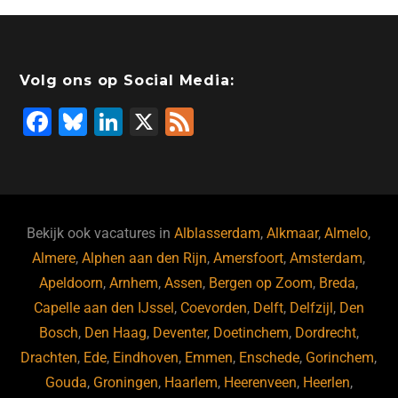
Volg ons op Social Media:
F
Bl
Li
X
F
a
u
n
e
c
e
k
e
e
s
e
d
b
ky
dI
Bekijk ook vacatures in
Alblasserdam
,
Alkmaar
,
Almelo
,
o
n
Almere
,
Alphen aan den Rijn
,
Amersfoort
,
Amsterdam
,
Apeldoorn
,
Arnhem
,
Assen
,
Bergen op Zoom
,
Breda
,
o
Capelle aan den IJssel
,
Coevorden
,
Delft
,
Delfzijl
,
Den
k
Bosch
,
Den Haag
,
Deventer
,
Doetinchem
,
Dordrecht
,
Drachten
,
Ede
,
Eindhoven
,
Emmen
,
Enschede
,
Gorinchem
,
Gouda
,
Groningen
,
Haarlem
,
Heerenveen
,
Heerlen
,