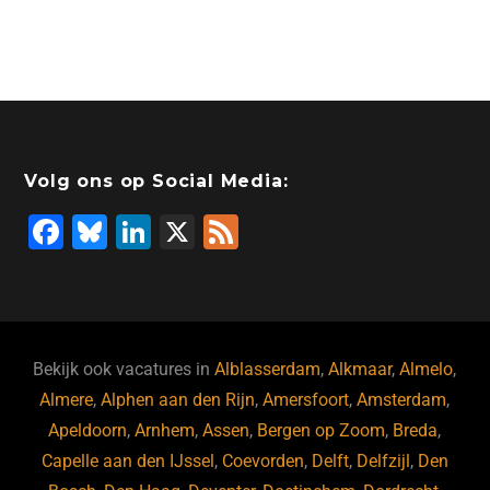
Volg ons op Social Media:
F
Bl
Li
X
F
a
u
n
e
c
e
k
e
e
s
e
d
b
ky
dI
Bekijk ook vacatures in
Alblasserdam
,
Alkmaar
,
Almelo
,
o
n
Almere
,
Alphen aan den Rijn
,
Amersfoort
,
Amsterdam
,
Apeldoorn
,
Arnhem
,
Assen
,
Bergen op Zoom
,
Breda
,
o
Capelle aan den IJssel
,
Coevorden
,
Delft
,
Delfzijl
,
Den
k