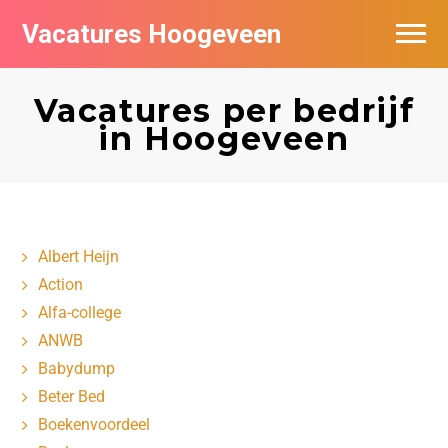
Vacatures Hoogeveen
Vacatures per bedrijf
Vacatures per bedrijf
De populairste vacatures in Hoogeveen
in Hoogeveen
Nieuwsbrief feed
Albert Heijn
Action
Alfa-college
ANWB
Babydump
Beter Bed
Boekenvoordeel