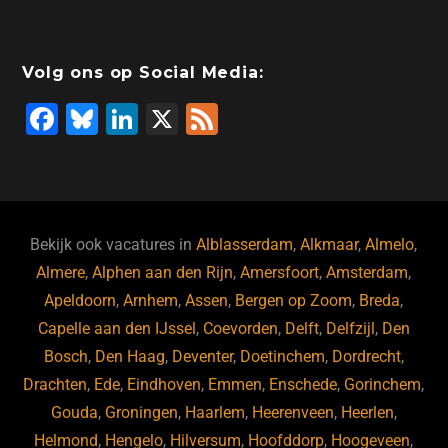
Volg ons op Social Media:
F
Bl
Li
X
F
a
u
n
e
c
e
k
e
e
s
e
d
b
ky
dI
Bekijk ook vacatures in
Alblasserdam
,
Alkmaar
,
Almelo
,
o
n
Almere
,
Alphen aan den Rijn
,
Amersfoort
,
Amsterdam
,
Apeldoorn
,
Arnhem
,
Assen
,
Bergen op Zoom
,
Breda
,
o
Capelle aan den IJssel
,
Coevorden
,
Delft
,
Delfzijl
,
Den
k
Bosch
,
Den Haag
,
Deventer
,
Doetinchem
,
Dordrecht
,
Drachten
,
Ede
,
Eindhoven
,
Emmen
,
Enschede
,
Gorinchem
,
Gouda
,
Groningen
,
Haarlem
,
Heerenveen
,
Heerlen
,
Helmond
,
Hengelo
,
Hilversum
,
Hoofddorp
,
Hoogeveen
,