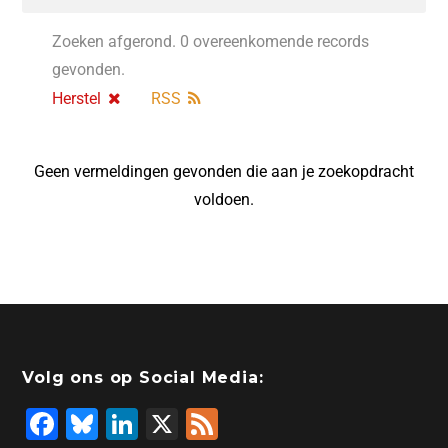
Zoeken afgerond. 0 overeenkomende records
gevonden.
Herstel
RSS
Geen vermeldingen gevonden die aan je zoekopdracht
voldoen.
Volg ons op Social Media:
F
Bl
Li
X
F