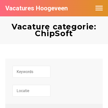
Vacatures Hoogeveen
Vacatures per bedrijf
Vacature categorie:
De populairste vacatures in Hoogeveen
ChipSoft
Nieuwsbrief feed