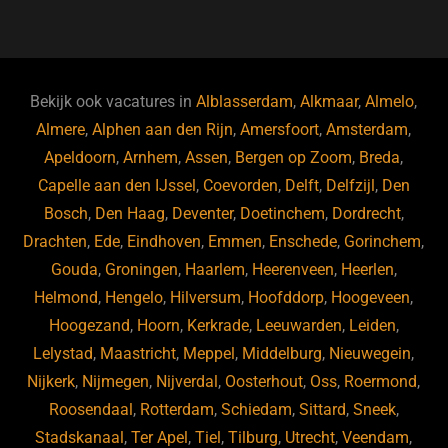
a
u
n
e
c
e
k
e
e
s
e
d
b
ky
dI
Bekijk ook vacatures in
Alblasserdam
,
Alkmaar
,
Almelo
,
o
n
Almere
,
Alphen aan den Rijn
,
Amersfoort
,
Amsterdam
,
Apeldoorn
,
Arnhem
,
Assen
,
Bergen op Zoom
,
Breda
,
o
Capelle aan den IJssel
,
Coevorden
,
Delft
,
Delfzijl
,
Den
k
Bosch
,
Den Haag
,
Deventer
,
Doetinchem
,
Dordrecht
,
Drachten
,
Ede
,
Eindhoven
,
Emmen
,
Enschede
,
Gorinchem
,
Gouda
,
Groningen
,
Haarlem
,
Heerenveen
,
Heerlen
,
Helmond
,
Hengelo
,
Hilversum
,
Hoofddorp
,
Hoogeveen
,
Hoogezand
,
Hoorn
,
Kerkrade
,
Leeuwarden
,
Leiden
,
Lelystad
,
Maastricht
,
Meppel
,
Middelburg
,
Nieuwegein
,
Nijkerk
,
Nijmegen
,
Nijverdal
,
Oosterhout
,
Oss
,
Roermond
,
Roosendaal
,
Rotterdam
,
Schiedam
,
Sittard
,
Sneek
,
Stadskanaal
,
Ter Apel
,
Tiel
,
Tilburg
,
Utrecht
,
Veendam
,