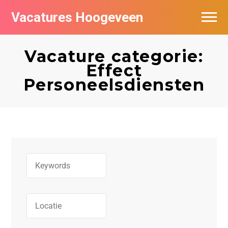
Vacatures Hoogeveen
Vacatures per bedrijf
Vacature categorie:
De populairste vacatures in Hoogeveen
Effect
Personeelsdiensten
Nieuwsbrief feed