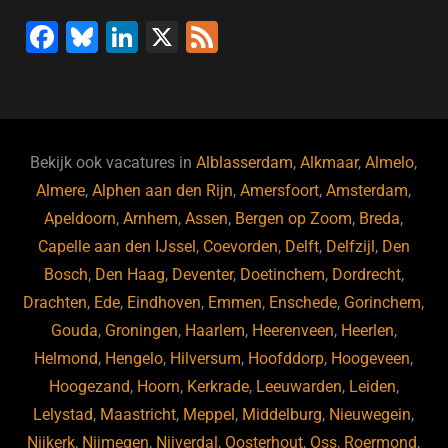
F
Bl
Li
X
F
a
u
n
e
c
e
k
e
e
s
e
d
b
ky
dI
Bekijk ook vacatures in
Alblasserdam
,
Alkmaar
,
Almelo
,
o
n
Almere
,
Alphen aan den Rijn
,
Amersfoort
,
Amsterdam
,
Apeldoorn
,
Arnhem
,
Assen
,
Bergen op Zoom
,
Breda
,
o
Capelle aan den IJssel
,
Coevorden
,
Delft
,
Delfzijl
,
Den
k
Bosch
,
Den Haag
,
Deventer
,
Doetinchem
,
Dordrecht
,
Drachten
,
Ede
,
Eindhoven
,
Emmen
,
Enschede
,
Gorinchem
,
Gouda
,
Groningen
,
Haarlem
,
Heerenveen
,
Heerlen
,
Helmond
,
Hengelo
,
Hilversum
,
Hoofddorp
,
Hoogeveen
,
Hoogezand
,
Hoorn
,
Kerkrade
,
Leeuwarden
,
Leiden
,
Lelystad
,
Maastricht
,
Meppel
,
Middelburg
,
Nieuwegein
,
Nijkerk
,
Nijmegen
,
Nijverdal
,
Oosterhout
,
Oss
,
Roermond
,