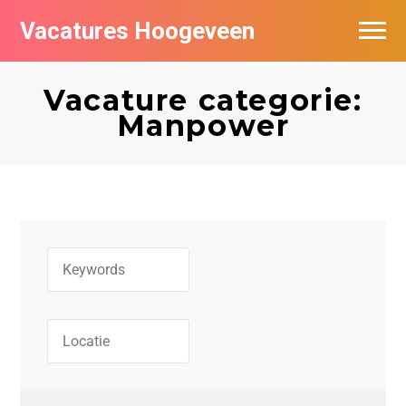
Vacatures Hoogeveen
Vacatures per bedrijf
Vacature categorie:
De populairste vacatures in Hoogeveen
Manpower
Nieuwsbrief feed