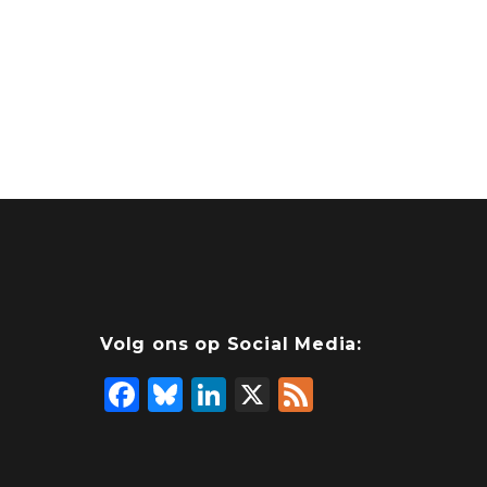
Volg ons op Social Media:
F
Bl
Li
X
F
a
u
n
e
c
e
k
e