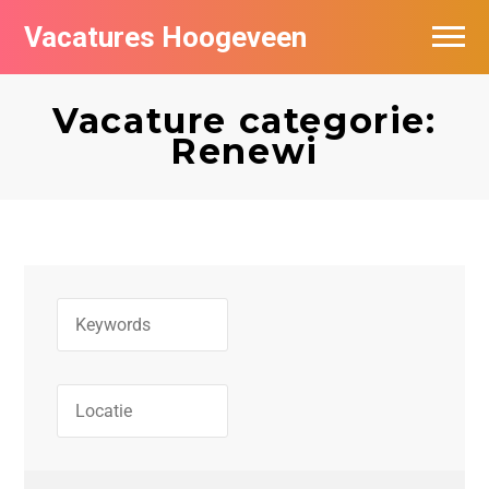
Vacatures Hoogeveen
Vacatures per bedrijf
Vacature categorie:
De populairste vacatures in Hoogeveen
Renewi
Nieuwsbrief feed