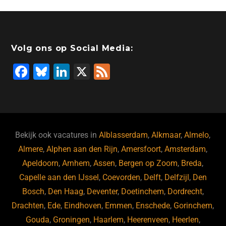
Volg ons op Social Media:
F
Bl
Li
X
F
a
u
n
e
c
e
k
e
e
s
e
d
b
ky
dI
Bekijk ook vacatures in
Alblasserdam
,
Alkmaar
,
Almelo
,
o
n
Almere
,
Alphen aan den Rijn
,
Amersfoort
,
Amsterdam
,
Apeldoorn
,
Arnhem
,
Assen
,
Bergen op Zoom
,
Breda
,
o
Capelle aan den IJssel
,
Coevorden
,
Delft
,
Delfzijl
,
Den
k
Bosch
,
Den Haag
,
Deventer
,
Doetinchem
,
Dordrecht
,
Drachten
,
Ede
,
Eindhoven
,
Emmen
,
Enschede
,
Gorinchem
,
Gouda
,
Groningen
,
Haarlem
,
Heerenveen
,
Heerlen
,