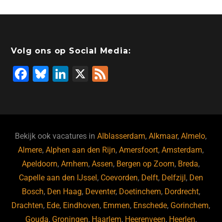
Volg ons op Social Media:
F
Bl
Li
X
F
a
u
n
e
c
e
k
e
e
s
e
d
b
ky
dI
Bekijk ook vacatures in
Alblasserdam
,
Alkmaar
,
Almelo
,
o
n
Almere
,
Alphen aan den Rijn
,
Amersfoort
,
Amsterdam
,
Apeldoorn
,
Arnhem
,
Assen
,
Bergen op Zoom
,
Breda
,
o
Capelle aan den IJssel
,
Coevorden
,
Delft
,
Delfzijl
,
Den
k
Bosch
,
Den Haag
,
Deventer
,
Doetinchem
,
Dordrecht
,
Drachten
,
Ede
,
Eindhoven
,
Emmen
,
Enschede
,
Gorinchem
,
Gouda
,
Groningen
,
Haarlem
,
Heerenveen
,
Heerlen
,