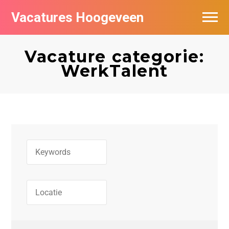
Vacatures Hoogeveen
Vacatures per bedrijf
Vacature categorie:
De populairste vacatures in Hoogeveen
WerkTalent
Nieuwsbrief feed