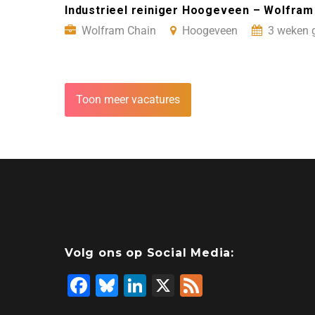
Industrieel reiniger Hoogeveen – Wolfra
Wolfram Chain
Hoogeveen
3 weken 
Toon meer vacatures
Volg ons op Social Media:
F
Bl
Li
X
F
a
u
n
e