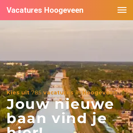
Vacatures Hoogeveen
Vacatures per bedrijf
De populairste vacatures in Hoogeveen
Nieuwsbrief feed
Kies uit
785
vacatures in Hoogeveen
Jouw nieuwe
baan vind je
hier!