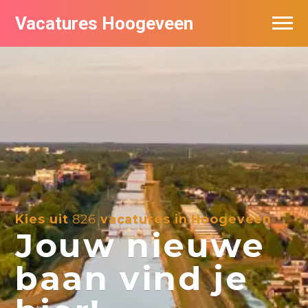
Vacatures Hoogeveen
Vacatures per bedrijf
De populairste vacatures in Hoogeveen
Nieuwsbrief feed
Kies uit
826
vacatures in Hoogeveen
Jouw nieuwe
baan vind je