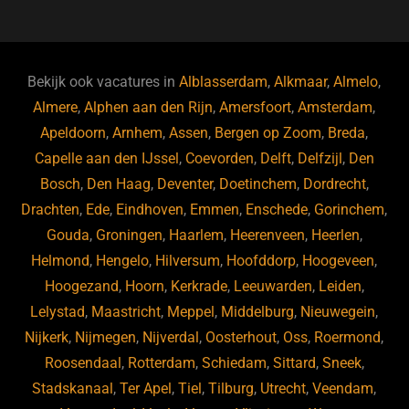
c
e
k
e
e
s
e
d
b
ky
dI
Bekijk ook vacatures in
Alblasserdam
,
Alkmaar
,
Almelo
,
o
n
Almere
,
Alphen aan den Rijn
,
Amersfoort
,
Amsterdam
,
Apeldoorn
,
Arnhem
,
Assen
,
Bergen op Zoom
,
Breda
,
o
Capelle aan den IJssel
,
Coevorden
,
Delft
,
Delfzijl
,
Den
k
Bosch
,
Den Haag
,
Deventer
,
Doetinchem
,
Dordrecht
,
Drachten
,
Ede
,
Eindhoven
,
Emmen
,
Enschede
,
Gorinchem
,
Gouda
,
Groningen
,
Haarlem
,
Heerenveen
,
Heerlen
,
Helmond
,
Hengelo
,
Hilversum
,
Hoofddorp
,
Hoogeveen
,
Hoogezand
,
Hoorn
,
Kerkrade
,
Leeuwarden
,
Leiden
,
Lelystad
,
Maastricht
,
Meppel
,
Middelburg
,
Nieuwegein
,
Nijkerk
,
Nijmegen
,
Nijverdal
,
Oosterhout
,
Oss
,
Roermond
,
Roosendaal
,
Rotterdam
,
Schiedam
,
Sittard
,
Sneek
,
Stadskanaal
,
Ter Apel
,
Tiel
,
Tilburg
,
Utrecht
,
Veendam
,