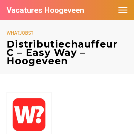
Vacatures Hoogeveen
Vacatures per bedrijf
WHATJOBS?
De populairste vacatures in Hoogeveen
Distributiechauffeur
C – Easy Way –
Nieuwsbrief feed
Hoogeveen