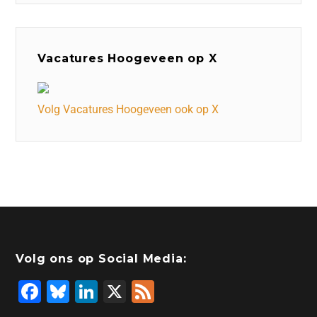
Vacatures Hoogeveen op X
Volg Vacatures Hoogeveen ook op X
Volg ons op Social Media:
F
Bl
Li
X
F
a
u
n
e