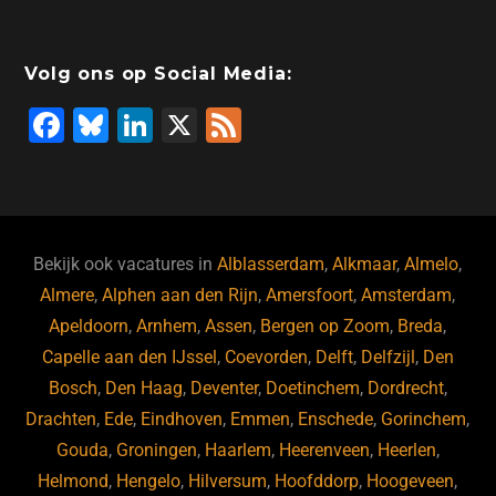
Volg ons op Social Media:
F
Bl
Li
X
F
a
u
n
e
c
e
k
e
e
s
e
d
b
ky
dI
Bekijk ook vacatures in
Alblasserdam
,
Alkmaar
,
Almelo
,
o
n
Almere
,
Alphen aan den Rijn
,
Amersfoort
,
Amsterdam
,
Apeldoorn
,
Arnhem
,
Assen
,
Bergen op Zoom
,
Breda
,
o
Capelle aan den IJssel
,
Coevorden
,
Delft
,
Delfzijl
,
Den
k
Bosch
,
Den Haag
,
Deventer
,
Doetinchem
,
Dordrecht
,
Drachten
,
Ede
,
Eindhoven
,
Emmen
,
Enschede
,
Gorinchem
,
Gouda
,
Groningen
,
Haarlem
,
Heerenveen
,
Heerlen
,
Helmond
,
Hengelo
,
Hilversum
,
Hoofddorp
,
Hoogeveen
,