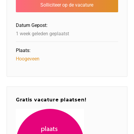
b
dI
d
d
A
o
n
o
s
p
o
n
p
Datum Gepost:
k
1 week geleden geplaatst
Plaats:
Hoogeveen
Gratis vacature plaatsen!