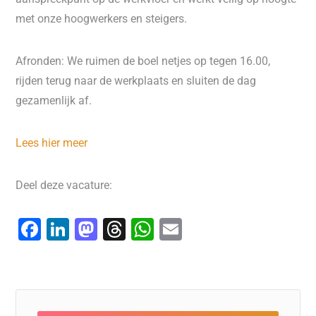
met onze hoogwerkers en steigers.
Afronden: We ruimen de boel netjes op tegen 16.00,
rijden terug naar de werkplaats en sluiten de dag
gezamenlijk af.
Lees hier meer
Deel deze vacature:
F
Li
M
T
W
E
a
n
a
hr
h
m
c
k
st
e
at
ai
e
e
o
a
s
l