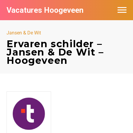
Vacatures Hoogeveen
Vacatures per bedrijf
Jansen & De Wit
De populairste vacatures in Hoogeveen
Ervaren schilder –
Jansen & De Wit –
Nieuwsbrief feed
Hoogeveen