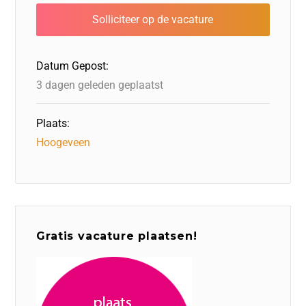
b
dI
d
d
A
o
n
o
s
p
o
n
p
Datum Gepost:
k
3 dagen geleden geplaatst
Plaats:
Hoogeveen
Gratis vacature plaatsen!