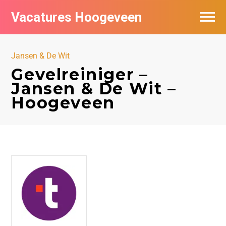
Vacatures Hoogeveen
Vacatures per bedrijf
Jansen & De Wit
De populairste vacatures in Hoogeveen
Gevelreiniger –
Jansen & De Wit –
Nieuwsbrief feed
Hoogeveen