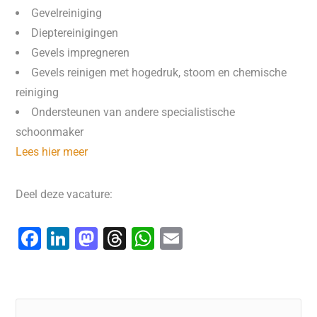
Gevelreiniging
Dieptereinigingen
Gevels impregneren
Gevels reinigen met hogedruk, stoom en chemische
reiniging
Ondersteunen van andere specialistische
schoonmaker
Lees hier meer
Deel deze vacature:
F
Li
M
T
W
E
a
n
a
hr
h
m
c
k
st
e
at
ai
e
e
o
a
s
l