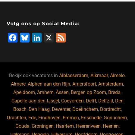
Volg ons op Social Media:
F
Bl
Li
X
F
a
u
n
e
c
e
k
e
e
s
e
d
b
ky
dI
Bekijk ook vacatures in
Alblasserdam
,
Alkmaar
,
Almelo
,
o
n
Almere
,
Alphen aan den Rijn
,
Amersfoort
,
Amsterdam
,
Apeldoorn
,
Arnhem
,
Assen
,
Bergen op Zoom
,
Breda
,
o
Capelle aan den IJssel
,
Coevorden
,
Delft
,
Delfzijl
,
Den
k
Bosch
,
Den Haag
,
Deventer
,
Doetinchem
,
Dordrecht
,
Drachten
,
Ede
,
Eindhoven
,
Emmen
,
Enschede
,
Gorinchem
,
Gouda
,
Groningen
,
Haarlem
,
Heerenveen
,
Heerlen
,
Helmond
,
Hengelo
,
Hilversum
,
Hoofddorp
,
Hoogeveen
,