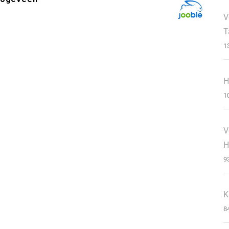
V
T
1
H
1
V
H
9
K
8