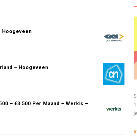
 – Hoogeveen
erland – Hoogeveen
S
00 – €3.500 Per Maand – Werkis –
1
j
I