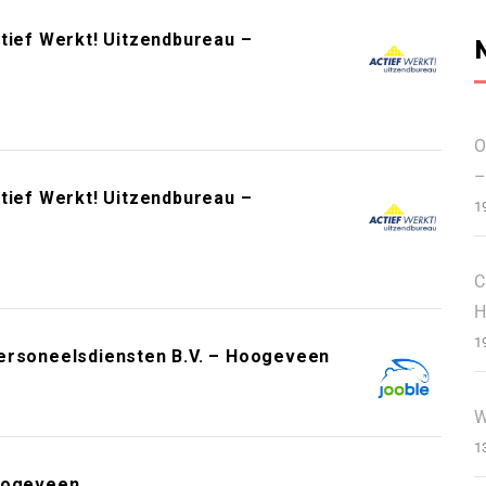
tief Werkt! Uitzendbureau –
O
–
tief Werkt! Uitzendbureau –
1
C
H
1
Personeelsdiensten B.V. – Hoogeveen
W
1
Hoogeveen