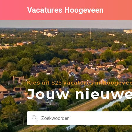
Vacatures Hoogeveen
Kies uit
826
vacatures in Hoogeve
Jouw nieuwe 