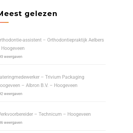
Meest gelezen
rthodontie-assistent – Orthodontiepraktijk Aelbers
 Hoogeveen
93 weergaven
ateringmedewerker – Trivium Packaging
oogeveen – Albron B.V. – Hoogeveen
92 weergaven
erkvoorbereider – Technicum – Hoogeveen
36 weergaven