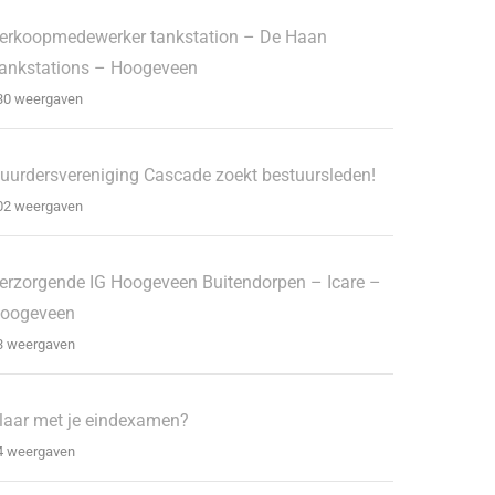
erkoopmedewerker tankstation – De Haan
ankstations – Hoogeveen
30 weergaven
uurdersvereniging Cascade zoekt bestuursleden!
02 weergaven
erzorgende IG Hoogeveen Buitendorpen – Icare –
oogeveen
3 weergaven
laar met je eindexamen?
4 weergaven