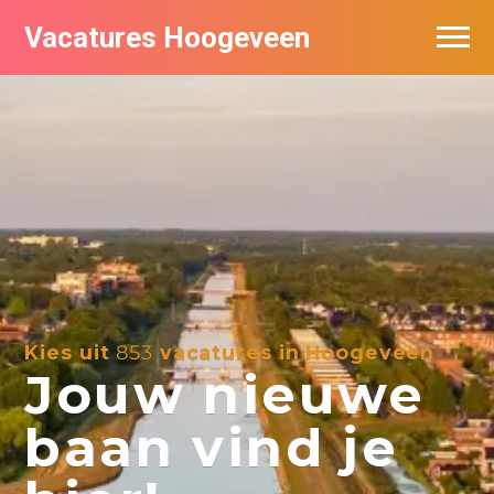
Vacatures Hoogeveen
Vacatures per bedrijf
De populairste vacatures in Hoogeveen
Nieuwsbrief feed
Kies uit
853
vacatures in Hoogeveen
Jouw nieuwe
baan vind je