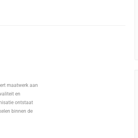
vert maatwerk aan
aliteit en
nisatie ontstaat
kkelen binnen de