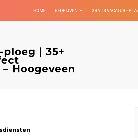
HOME
BEDRIJVEN
GRATIS VACATURE PLA
-ploeg | 35+
fect
n – Hoogeveen
sdiensten