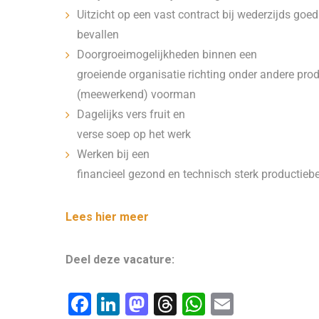
Uitzicht op een vast contract bij wederzijds goed
bevallen
Doorgroeimogelijkheden binnen een
groeiende organisatie richting onder andere prod
(meewerkend) voorman
Dagelijks vers fruit en
verse soep op het werk
Werken bij een
financieel gezond en technisch sterk productiebe
Lees hier meer
Deel deze vacature:
F
Li
M
T
W
E