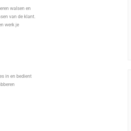
beren walsen en
sen van de klant.
en werk je
es in en bedient
rubberen