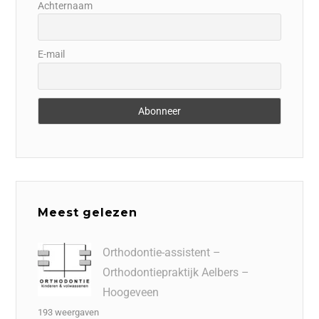
Achternaam
E-mail
Meest gelezen
Orthodontie-assistent –
Orthodontiepraktijk Aelbers –
Hoogeveen
193 weergaven