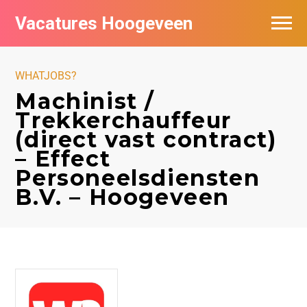
Vacatures Hoogeveen
Vacatures per bedrijf
WHATJOBS?
De populairste vacatures in Hoogeveen
Machinist /
Trekkerchauffeur
Nieuwsbrief feed
(direct vast contract)
– Effect
Personeelsdiensten
B.V. – Hoogeveen