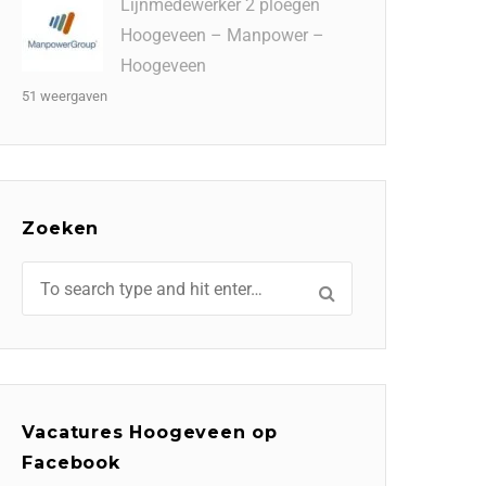
Lijnmedewerker 2 ploegen
Hoogeveen – Manpower –
Hoogeveen
51 weergaven
Zoeken
Vacatures Hoogeveen op
Facebook