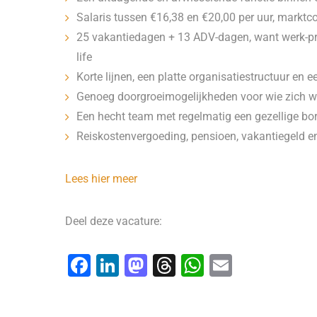
Salaris tussen €16,38 en €20,00 per uur, marktc
25 vakantiedagen + 13 ADV-dagen, want werk-priv
life
Korte lijnen, een platte organisatiestructuur en 
Genoeg doorgroeimogelijkheden voor wie zich wi
Een hecht team met regelmatig een gezellige borr
Reiskostenvergoeding, pensioen, vakantiegeld en 
Lees hier meer
Deel deze vacature:
F
Li
M
T
W
E
a
n
a
hr
h
m
c
k
st
e
at
ai