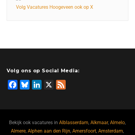
Volg Vacatures Hoogeveen ook op X
Volg ons op Social Media:
F
Bl
Li
X
F
a
u
n
e
c
e
k
e
e
s
e
d
b
ky
dI
Bekijk ook vacatures in
Alblasserdam
,
Alkmaar
,
Almelo
,
o
n
Almere
,
Alphen aan den Rijn
,
Amersfoort
,
Amsterdam
,