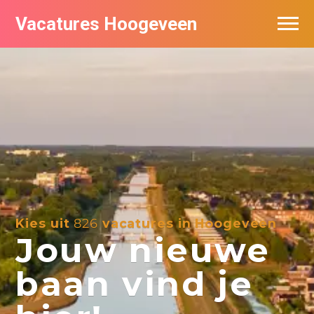
Vacatures Hoogeveen
Vacatures per bedrijf
De populairste vacatures in Hoogeveen
Nieuwsbrief feed
Kies uit
826
vacatures in Hoogeveen
Jouw nieuwe
baan vind je