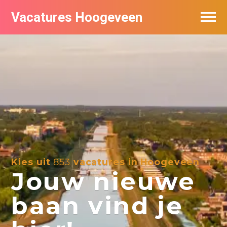
Vacatures Hoogeveen
Vacatures per bedrijf
De populairste vacatures in Hoogeveen
Nieuwsbrief feed
Kies uit
853
vacatures in Hoogeveen
Jouw nieuwe
baan vind je