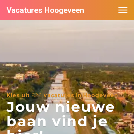
Vacatures Hoogeveen
Vacatures per bedrijf
De populairste vacatures in Hoogeveen
Nieuwsbrief feed
Kies uit
826
vacatures in Hoogeveen
Jouw nieuwe
baan vind je