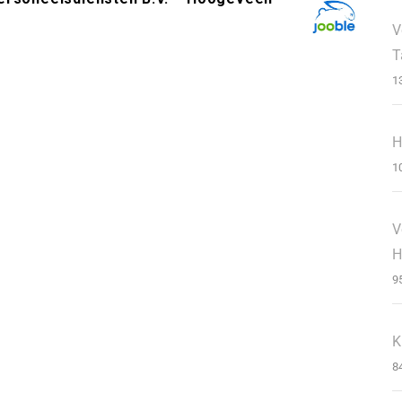
V
T
1
H
1
V
H
9
K
8