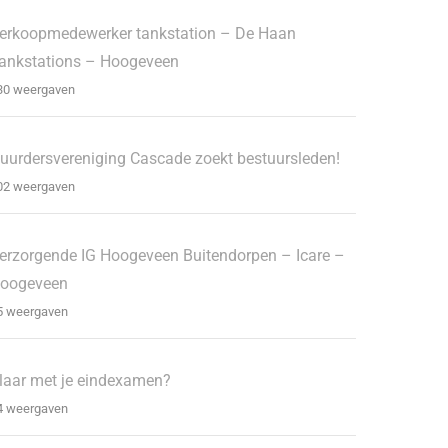
erkoopmedewerker tankstation – De Haan
ankstations – Hoogeveen
30 weergaven
uurdersvereniging Cascade zoekt bestuursleden!
02 weergaven
erzorgende IG Hoogeveen Buitendorpen – Icare –
oogeveen
5 weergaven
laar met je eindexamen?
4 weergaven