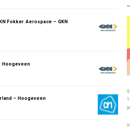
GKN Fokker Aerospace – GKN
 – Hoogeveen
S
erland – Hoogeveen
1
j
I