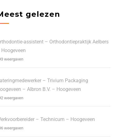
Meest gelezen
rthodontie-assistent – Orthodontiepraktijk Aelbers
 Hoogeveen
93 weergaven
ateringmedewerker – Trivium Packaging
oogeveen – Albron B.V. – Hoogeveen
92 weergaven
erkvoorbereider – Technicum – Hoogeveen
36 weergaven