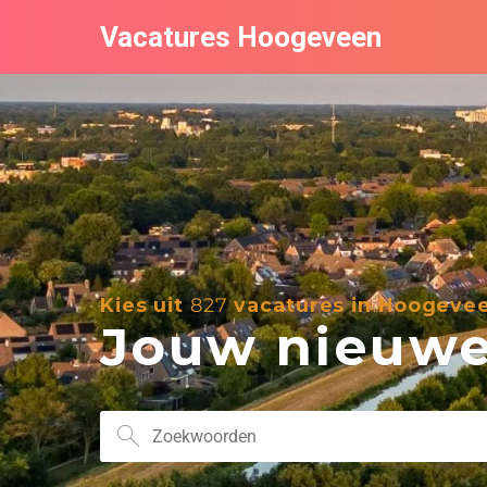
Vacatures Hoogeveen
Kies uit
827
vacatures in Hoogeve
Jouw nieuwe 