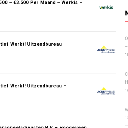
00 – €3.500 Per Maand – Werkis –
O
tief Werkt! Uitzendbureau –
–
1
C
H
tief Werkt! Uitzendbureau –
1
W
1
Personeelsdiensten B.V. – Hoogeveen