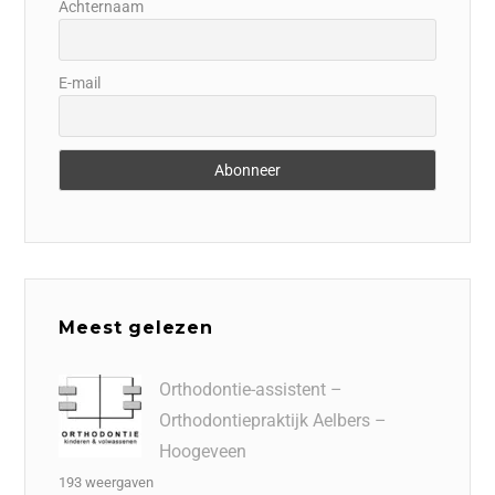
Achternaam
E-mail
Meest gelezen
Orthodontie-assistent –
Orthodontiepraktijk Aelbers –
Hoogeveen
193 weergaven