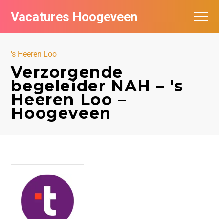
Vacatures Hoogeveen
Vacatures per bedrijf
's Heeren Loo
De populairste vacatures in Hoogeveen
Verzorgende
begeleider NAH – 's
Nieuwsbrief feed
Heeren Loo –
Hoogeveen