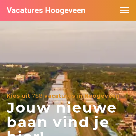
Vacatures Hoogeveen
Vacatures per bedrijf
De populairste vacatures in Hoogeveen
Nieuwsbrief feed
Kies uit
758
vacatures in Hoogeveen
Jouw nieuwe
baan vind je