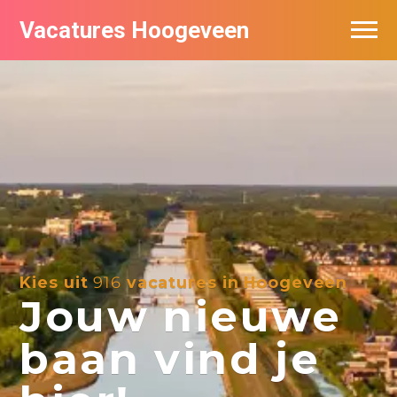
Vacatures Hoogeveen
Vacatures per bedrijf
De populairste vacatures in Hoogeveen
Nieuwsbrief feed
Kies uit
916
vacatures in Hoogeveen
Jouw nieuwe
baan vind je