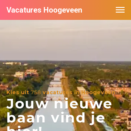
Vacatures Hoogeveen
Vacatures per bedrijf
De populairste vacatures in Hoogeveen
Nieuwsbrief feed
Kies uit
758
vacatures in Hoogeveen
Jouw nieuwe
baan vind je